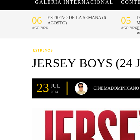
GALERÍA INTERNACIONAL
CONT
ESTRENOS
JERSEY BOYS (24 
23
JUL
CINEMADOMINICANO
2014