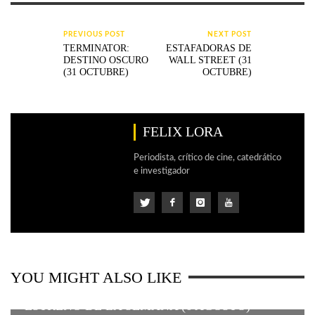
PREVIOUS POST
NEXT POST
TERMINATOR:
ESTAFADORAS DE
DESTINO OSCURO
WALL STREET (31
(31 OCTUBRE)
OCTUBRE)
FELIX LORA
Periodista, crítico de cine, catedrático
e investigador
YOU MIGHT ALSO LIKE
ESTRENO DE LA SEMANA (6 AGOSTO)