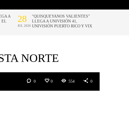
OSTA NORTE
0
0
554
0