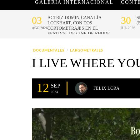
GALERÍA INTERNACIONAL
CONT
DOCUMENTALES
LARGOMETRAJES
I LIVE WHERE YO
12
SEP
FELIX LORA
2024