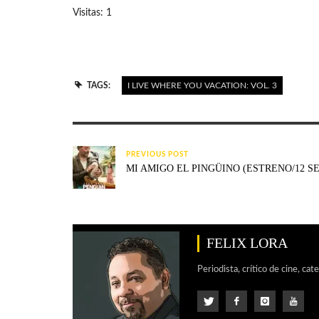
Visitas: 1
TAGS:
I LIVE WHERE YOU VACATION: VOL. 3
PREVIOUS POST
MI AMIGO EL PINGÜINO (ESTRENO/12 S
FELIX LORA
Periodista, crítico de cine, cat