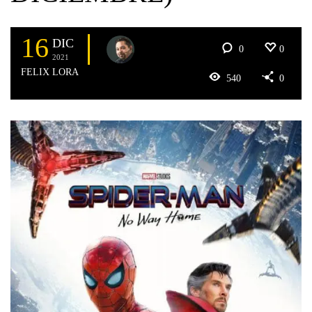
16
DIC
0
0
2021
FELIX LORA
540
0