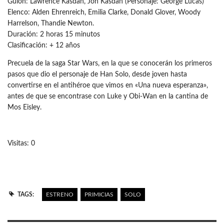
Guión: Lawrence Kasdan, Jon Kasdan (Personaje: George Lucas)
Elenco: Alden Ehrenreich, Emilia Clarke, Donald Glover, Woody
Harrelson, Thandie Newton.
Duración: 2 horas 15 minutos
Clasificación: + 12 años
Precuela de la saga Star Wars, en la que se conocerán los primeros
pasos que dio el personaje de Han Solo, desde joven hasta
convertirse en el antihéroe que vimos en «Una nueva esperanza»,
antes de que se encontrase con Luke y Obi-Wan en la cantina de
Mos Eisley.
Visitas: 0
TAGS:
ESTRENO
PRIMICIAS
SOLO