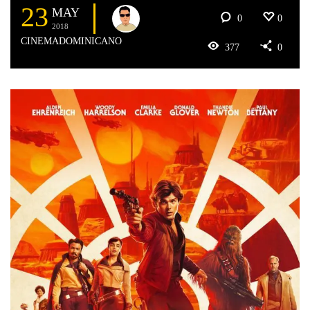
23
MAY
0
0
2018
CINEMADOMINICANO
377
0