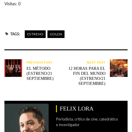
Visitas: 0
TAGS:
ESTRENO
GOLDA
PREVIOUS POST
NEXT POST
EL MÉTODO
12 HORAS PARA EL
(ESTRENO/21
FIN DEL MUNDO
SEPTIEMBRE)
(ESTRENO/21
SEPTIEMBRE)
FELIX LORA
Periodista, crítico de cine, catedrático
e investigador