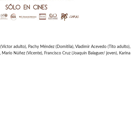
 (Víctor adulto), Pachy Méndez (Domitila), Vladimir Acevedo (Tito adulto),
o), Mario Núñez (Vicente), Francisco Cruz (Joaquín Balaguer/ joven), Karin