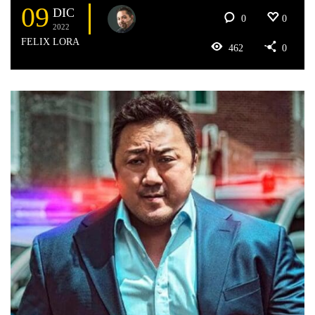
09
DIC
0
0
2022
FELIX LORA
462
0