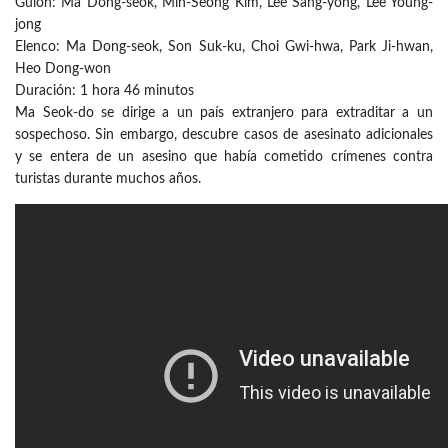
Guion: Ma Dong-seok, Min-Seong Kim, Lee Sang-yong, Lee Young-
jong
Elenco: Ma Dong-seok, Son Suk-ku, Choi Gwi-hwa, Park Ji-hwan,
Heo Dong-won
Duración: 1 hora 46 minutos
Ma Seok-do se dirige a un país extranjero para extraditar a un
sospechoso. Sin embargo, descubre casos de asesinato adicionales
y se entera de un asesino que había cometido crímenes contra
turistas durante muchos años.