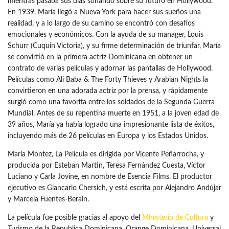
mientras pasaba sus días soñando sobre su futuro en Hollywood.
En 1939, María llegó a Nueva York para hacer sus sueños una
realidad, y a lo largo de su camino se encontró con desafíos
emocionales y económicos. Con la ayuda de su manager, Louis
Schurr (Cuquin Victoria), y su firme determinación de triunfar, María
se convirtió en la primera actriz Dominicana en obtener un
contrato de varias películas y adornar las pantallas de Hollywood.
Películas como Ali Baba & The Forty Thieves y Arabian Nights la
convirtieron en una adorada actriz por la prensa, y rápidamente
surgió como una favorita entre los soldados de la Segunda Guerra
Mundial. Antes de su repentina muerte en 1951, a la joven edad de
39 años, María ya había logrado una impresionante lista de éxitos,
incluyendo más de 26 películas en Europa y los Estados Unidos.
María Montez, La Película es dirigida por Vicente Peñarrocha, y
producida por Esteban Martin, Teresa Fernández Cuesta, Víctor
Luciano y Carla Jovine, en nombre de Esencia Films. El productor
ejecutivo es Giancarlo Chersich, y está escrita por Alejandro Andújar
y Marcela Fuentes-Berain.
La película fue posible gracias al apoyo del
Ministerio de Cultura
y
Turismo de la Republica Dominicana, Orange Dominicana, Universal