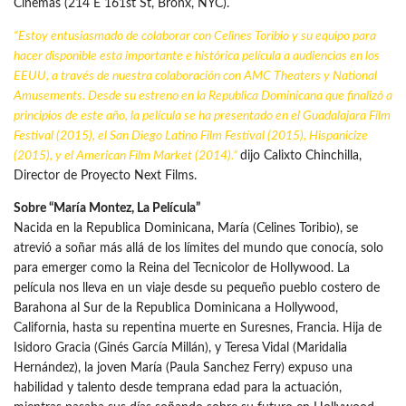
Cinemas (214 E 161st St, Bronx, NYC).
“Estoy entusiasmado de colaborar con Celines Toribio y su equipo para
hacer disponible esta importante e histórica película a audiencias en los
EEUU, a través de nuestra colaboración con AMC Theaters y National
Amusements. Desde su estreno en la Republica Dominicana que finalizó a
principios de este año, la película se ha presentado en el Guadalajara Film
Festival (2015), el San Diego Latino Film Festival (2015), Hispanicize
(2015), y el
American Film Market
(2014).”
dijo Calixto Chinchilla,
Director de Proyecto Next Films.
Sobre “María Montez, La Película”
Nacida en la Republica Dominicana, María (Celines Toribio), se
atrevió a soñar más allá de los límites del mundo que conocía, solo
para emerger como la Reina del Tecnicolor de Hollywood. La
película nos lleva en un viaje desde su pequeño pueblo costero de
Barahona al Sur de la Republica Dominicana a Hollywood,
California, hasta su repentina muerte en Suresnes, Francia. Hija de
Isidoro Gracia (Ginés García Millán), y Teresa Vidal (Maridalia
Hernández), la joven María (Paula Sanchez Ferry) expuso una
habilidad y talento desde temprana edad para la actuación,