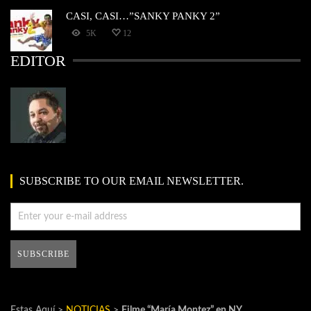
CASI, CASI…”SANKY PANKY 2”
5K
12
EDITOR
SUBSCRIBE TO OUR EMAIL NEWSLETTER.
Estas Aquí >
NOTICIAS
>
Filme “María Montez” en NY