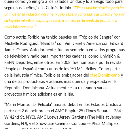
quien como yo emigró a los Estados Unidos y lo arriesgó todo para
seguir sus sueños,” dijo Celinés Toribio.
“Ella es una inspiración para las
Latinas en la
industria
del cine, y solo espero continuar sus pasos y honrar
su legado mientras expongo nuestra cultura en la pantalla grande y a
nivel internacional.”
Como actriz, Toribio ha tenido papeles en “Trópico de Sangre” con
Michelle Rodríguez, “Bandits” con Vin Diesel y América con Edward
James Olmos. Anteriormente, fue presentadora en varios programas
de televisión y radio para importantes cadenas, como Univisión &
ESPN Deportes, entre otros. En 2008, fue nombrada por la revista
People en Español como unos de los ’50 Más Bellos.’ Como parte
de la industria fílmica, Toribio es embajadora del
cine Dominicano
y
una de las productoras y actrices más querida y respetada en la
Republica Dominicana. Actualmente está realizando varios
proyectos fílmicos adicionales en la isla.
“María Montez, La Película” hará su debut en los Estados Unidos a
partir del 2 de octubre en el AMC Empire 25 (Times Square – 234
W 42nd St, NYC), AMC Loews Jersey Gardens (The Mills at Jersey
Gardens, NJ), y el Showcase Cinemas Concourse Plaza Multiplex