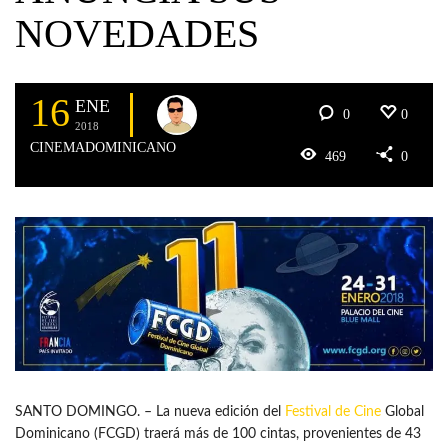
NOVEDADES
16
ENE
0
0
2018
CINEMADOMINICANO
469
0
SANTO DOMINGO. – La nueva edición del
Festival de Cine
Global
Dominicano (FCGD) traerá más de 100 cintas, provenientes de 43