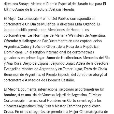
directora Soraya Mateo; el Premio Especial del Jurado fue para
El
Ultimo Amor
de la directora, Alefaxis Heredia.
El Mejor Cortometraje Premio Del Público correspondió al
cortometraje
Un Dia de Mujer
de la directora Elisa Ogando. El
Jurado decidió premiar con Menciones de Honor a los
cortometrajes:
Las Hormigas
de Mariana Wainstein de Argentina,
Ofrendas y Hallazgos
de Paz Bustamante en una coproducción
Argentina/Cuba y
Sofia
de Gilbert de la Rosa de la República
Dominicana. En el renglón internacional los cortometrajes
ganadores en primer lugar:
Amor
de las directoras Mercedes del Rio
y Ana Rosa Diego de España; Segundo Lugar:
Adela
de la directora
Evangelina Montes de Argentina y en Tercer Lugar,
Trato
de Gisela
Benenzon
de Argentina; el Premio Especial del Jurado se otorgó al
cortometraje
A Medida
de Florencia Castaño.
El Mejor Documental internacional se otorgó al cortometraje
Un
hombre, sí es una Isla
de Vanessa Lejardi de Argentina. El Mejor
Cortometraje Internacional Hombres en Corto se entregó a los
cineastas argentinos Roly Ruiz y Néstor Czombos por el corto
Cruda
. En otras categorías, se premió a la Mejor Cinematografía de