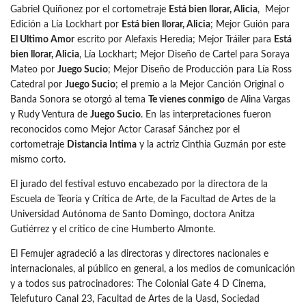
Gabriel Quiñonez por el cortometraje
Está bien llorar, Alicia
, Mejor
Edición a Lía Lockhart por
Está bien llorar, Alicia
; Mejor Guión para
El Ultimo Amor
escrito por Alefaxis Heredia; Mejor Tráiler para
Está
bien llorar, Alicia
, Lía Lockhart; Mejor Diseño de Cartel para Soraya
Mateo por
Juego Sucio
; Mejor Diseño de Producción para Lía Ross
Catedral por
Juego Sucio
; el premio a la Mejor Canción Original o
Banda Sonora se otorgó al tema
Te vienes conmigo
de Alina Vargas
y Rudy Ventura de
Juego Sucio
. En las interpretaciones fueron
reconocidos como Mejor Actor Carasaf Sánchez por el
cortometraje
Distancia Intima
y la actriz Cinthia Guzmán por este
mismo corto.
El jurado del festival estuvo encabezado por la directora de la
Escuela de Teoría y Crítica de Arte, de la Facultad de Artes de la
Universidad Autónoma de Santo Domingo, doctora Anitza
Gutiérrez y el crítico de cine Humberto Almonte.
El Femujer agradeció a las directoras y directores nacionales e
internacionales, al público en general, a los medios de comunicación
y a todos sus patrocinadores: The Colonial Gate 4 D Cinema,
Telefuturo Canal 23, Facultad de Artes de la Uasd, Sociedad