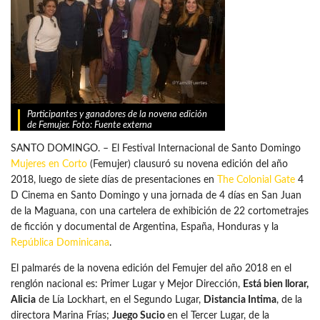
Participantes y ganadores de la novena edición
de Femujer. Foto: Fuente externa
SANTO DOMINGO. – El Festival Internacional de Santo Domingo
Mujeres en Corto
(Femujer) clausuró su novena edición del año
2018, luego de siete días de presentaciones en
The Colonial Gate
4
D Cinema en Santo Domingo y una jornada de 4 días en San Juan
de la Maguana, con una cartelera de exhibición de 22 cortometrajes
de ficción y documental de Argentina, España, Honduras y la
República Dominicana
.
El palmarés de la novena edición del Femujer del año 2018 en el
renglón nacional es: Primer Lugar y Mejor Dirección,
Está bien llorar,
Alicia
de Lía Lockhart, en el Segundo Lugar,
Distancia Intima
, de la
directora Marina Frías;
Juego Sucio
en el Tercer Lugar, de la