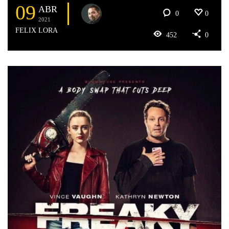
09
ABR
0
0
2021
FELIX LORA
452
0