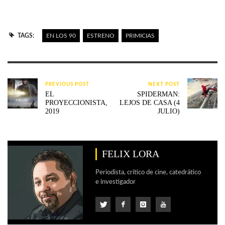
TAGS:
EN LOS 90
ESTRENO
PRIMICIAS
PREVIOUS POST
NEXT POST
EL
SPIDERMAN:
PROYECCIONISTA,
LEJOS DE CASA (4
2019
JULIO)
FELIX LORA
Periodista, crítico de cine, catedrático
e investigador