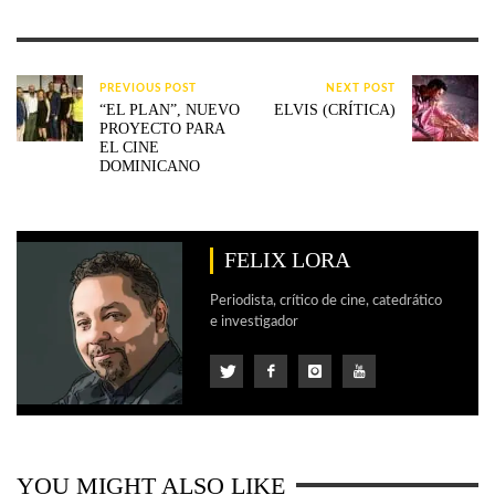
PREVIOUS POST
NEXT POST
“EL PLAN”, NUEVO
ELVIS (CRÍTICA)
PROYECTO PARA
EL CINE
DOMINICANO
FELIX LORA
Periodista, crítico de cine, catedrático
e investigador
YOU MIGHT ALSO LIKE