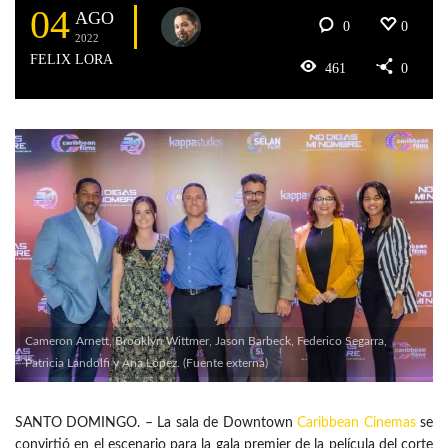
04
AGO
0
0
2022
FELIX LORA
461
0
Cameron Arnett, Brooklyn Wittmer, Jason Barbeck, Federico Segarra,
Patricia Landolfi y Ana López. (Fuente externa)
SANTO DOMINGO. – La sala de Downtown
Caribbean Cinemas
se
convirtió en el escenario para la gala premier de la película del corte