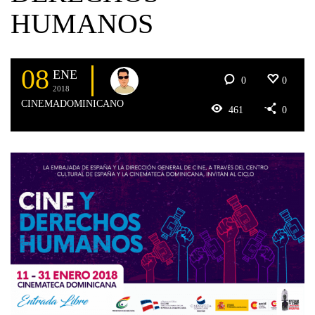
HUMANOS
08
ENE
0
0
2018
CINEMADOMINICANO
461
0