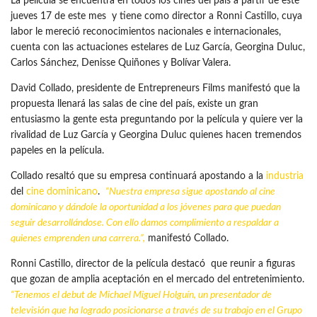
La película se encuentra en todos los cines del país a partir de este
jueves 17 de este mes y tiene como director a Ronni Castillo, cuya
labor le mereció reconocimientos nacionales e internacionales,
cuenta con las actuaciones estelares de Luz García, Georgina Duluc,
Carlos Sánchez, Denisse Quiñones y Bolívar Valera.
David Collado, presidente de Entrepreneurs Films manifestó que la
propuesta llenará las salas de cine del país, existe un gran
entusiasmo la gente esta preguntando por la película y quiere ver la
rivalidad de Luz García y Georgina Duluc quienes hacen tremendos
papeles en la película.
Collado resaltó que su empresa continuará apostando a la
industria
del
cine dominicano
.
“Nuestra empresa sigue apostando al cine
dominicano y dándole la oportunidad a los jóvenes para que puedan
seguir desarrollándose. Con ello damos complimiento a respaldar a
quienes emprenden una carrera.”,
manifestó Collado.
Ronni Castillo, director de la película destacó que reunir a figuras
que gozan de amplia aceptación en el mercado del entretenimiento.
“Tenemos el debut de Michael Miguel Holguín, un presentador de
televisión que ha logrado posicionarse a través de su trabajo en el Grupo