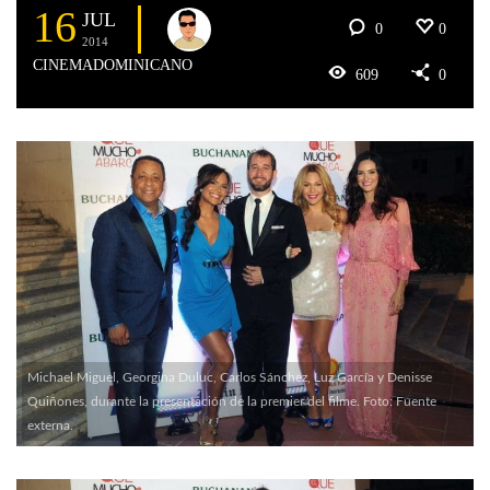
16
JUL
0
0
2014
CINEMADOMINICANO
609
0
Michael Miguel, Georgina Duluc, Carlos Sánchez, Luz García y Denisse
Quiñones, durante la presentación de la premier del filme. Foto: Fuente
externa.