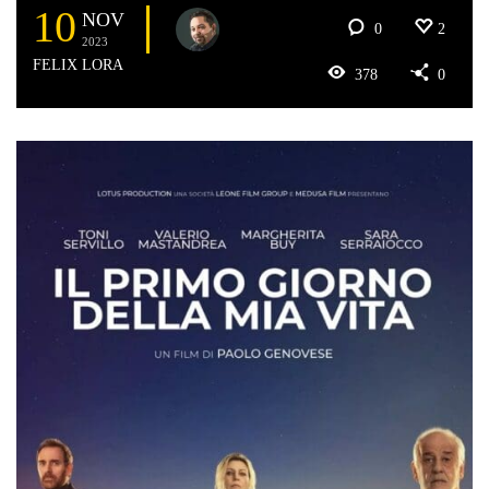
10
NOV
0
2
2023
FELIX LORA
378
0