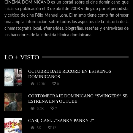
CINEMA DOMINICANO es un portal sobre el cine dominicano que
inicia su publicación el 3 de abril de 2008 y dirigido por el periodista
y crítico de cine Félix Manuel Lora. El mismo tiene como fin ofrecer
una amplia información sobre todos los aspectos de la historia de la
cinematografía local, efemérides, biografías, reseñas y entrevistas de
los hacedores de la industria fílmica dominicana.
LO + VISTO
OCTUBRE BATE RECORD EN ESTRENOS
DOMINICANOS
12.3K
0
CORTOMETRAJE DOMINICANO “SWINGERS” SE
ESTRENA EN YOUTUBE
6.5K
7
CASI, CASI…”SANKY PANKY 2”
5K
12