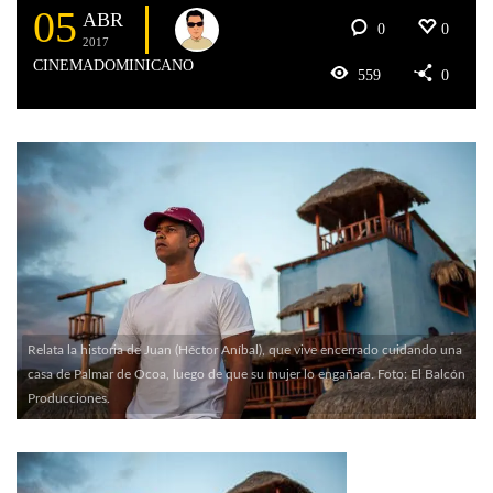
05
ABR
0
0
2017
CINEMADOMINICANO
559
0
Relata la historia de Juan (Héctor Aníbal), que vive encerrado cuidando una
casa de Palmar de Ocoa, luego de que su mujer lo engañara. Foto: El Balcón
Producciones.