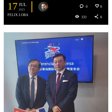
17
JUL
0
0
2023
FELIX LORA
333
0