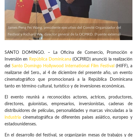
James Peng Fei Wang, presidente ejecutivo del Comité Organizador del
Festival y Richard Wu, director general de la OCPIRD. (Fuente externa)
SANTO DOMINGO. – La Oficina de Comercio, Promoción e
Inversión en
República Dominicana
(OCPIRD) anunció la realización
del
Santo Domingo Hollywood International Film Festival
(HIFF), a
realizarse del 1ero., al 4 de diciembre del presente año, un evento
cinematográfico que promocionará a la República Dominicana
tanto en término cultural, turístico y de inversiones económicas.
El evento reunirá a reconocidos actores, actrices, productores,
directores, guionistas, empresarios, inversionistas, cadenas de
distribuidores de películas, personalidades y marcas vinculadas a la
industria
cinematográfica de diferentes países asiático, europeo y
estadounidenses.
En el desarrollo del festival, se organizarán mesas de trabajos y de