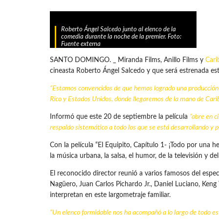
Roberto Ángel Salcedo junto al elenco de la
comedia durante la noche de la premier. Foto:
Fuente externa
SANTO DOMINGO. _ Miranda Films, Anillo Films y
Cari
cineasta Roberto Ángel Salcedo y que será estrenada e
“Estamos convencidos de que hemos logrado una producción c
Rico y Estados Unidos, donde llegaremos de la mano de
Cari
Informó que este 20 de septiembre la película
“abre en c
respaldo sistemático a todo los que se está desarrollando y p
Con la película “El Equipito, Capítulo 1- ¡Todo por una
la música urbana, la salsa, el humor, de la televisión y d
El reconocido director reunió a varios famosos del espe
Nagüero, Juan Carlos Pichardo Jr., Daniel Luciano, Keng
interpretan en este largometraje familiar.
“Un elenco formidable nos ha acompañó a lo largo de todo este