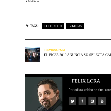
Visitas: 1
TAGS:
EL EQUIPITO
PRIMICIAS
PREVIOUS POST
EL FICFA 2019 ANUNCIA SU SELECTA C
FELIX LORA
Periodista, crítico de cine, cat