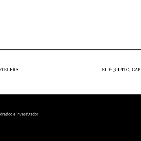
ARTELERA
EL EQUIPITO, CAP
edrático e investigador