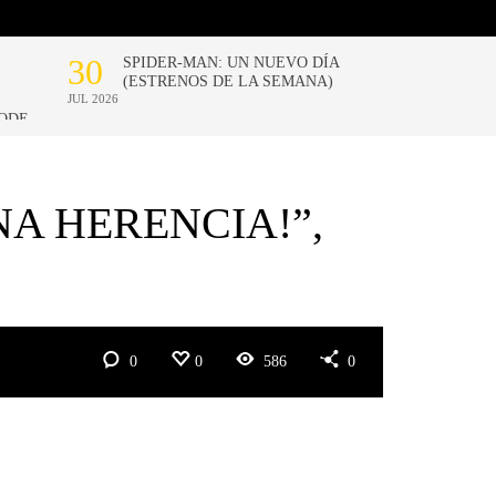
NA HERENCIA!”,
0
0
586
0