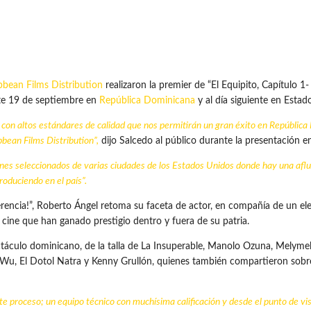
bbean Films Distribution
realizaron la premier de “El Equipito, Capítulo 1-
ste 19 de septiembre en
República Dominicana
y al día siguiente en Estad
on altos estándares de calidad que nos permitirán un gran éxito en República
bbean Films
Distribution”,
dijo Salcedo al público durante la presentación en
ines seleccionados de varias ciudades de los Estados Unidos donde hay una af
roduciendo en el país”.
 herencia!”, Roberto Ángel retoma su faceta de actor, en compañía de un 
el cine que han ganado prestigio dentro y fuera de su patria.
ctáculo dominicano, de la talla de La Insuperable, Manolo Ozuna, Melymel
 Wu, El Dotol Natra y Kenny Grullón, quienes también compartieron sobre 
 proceso; un equipo técnico con muchísima calificación y desde el punto de vist