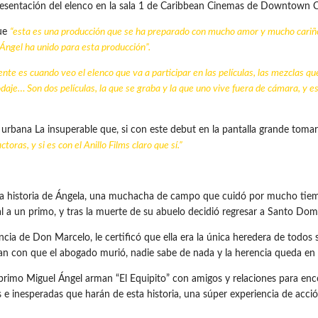
resentación del elenco en la sala 1 de Caribbean Cinemas de Downtown C
que
“esta es una producción que se ha preparado con mucho amor y mucho cariño 
 Ángel ha unido para esta producción”.
te es cuando veo el elenco que va a participar en las películas, las mezclas q
odaje… Son dos películas, la que se graba y la que uno vive fuera de cámara, y
urbana La insuperable que, si con este debut en la pantalla grande tomar
oras, y si es con el Anillo Films claro que sí.”
ata la historia de Ángela, una muchacha de campo que cuidó por mucho t
tal a un primo, y tras la muerte de su abuelo decidió regresar a Santo Dom
cia de Don Marcelo, le certificó que ella era la única heredera de todos 
ran con que el abogado murió, nadie sabe de nada y la herencia queda en e
mo Miguel Ángel arman “El Equipito” con amigos y relaciones para enco
s e inesperadas que harán de esta historia, una súper experiencia de acci