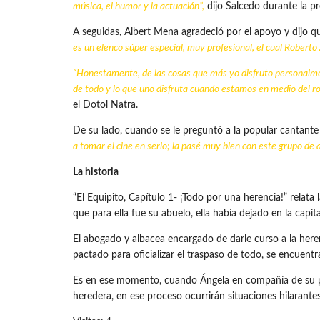
música, el humor y la actuación”,
dijo Salcedo durante la p
A seguidas, Albert Mena agradeció por el apoyo y dijo 
es un elenco súper especial, muy profesional, el cual Roberto
“Honestamente, de las cosas que más yo disfruto personalmen
de todo y lo que uno disfruta cuando estamos en medio del r
el Dotol Natra.
De su lado, cuando se le preguntó a la popular cantante 
a tomar el cine en serio; la pasé muy bien con este grupo de act
La historia
“El Equipito, Capítulo 1- ¡Todo por una herencia!” rel
que para ella fue su abuelo, ella había dejado en la capi
El abogado y albacea encargado de darle curso a la heren
pactado para oficializar el traspaso de todo, se encuent
Es en ese momento, cuando Ángela en compañía de su pri
heredera, en ese proceso ocurrirán situaciones hilarante