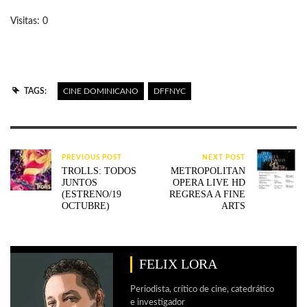
Visitas: 0
TAGS:
CINE DOMINICANO
DFFNYC
PREVIOUS POST
NEXT POST
TROLLS: TODOS
METROPOLITAN
JUNTOS
OPERA LIVE HD
(ESTRENO/19
REGRESA A FINE
OCTUBRE)
ARTS
FELIX LORA
Periodista, crítico de cine, catedrático
e investigador