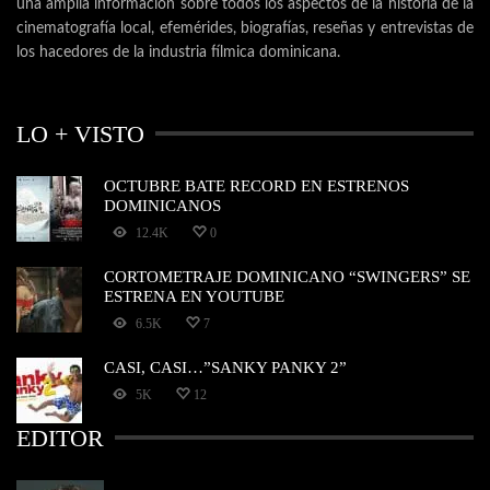
una amplia información sobre todos los aspectos de la historia de la
cinematografía local, efemérides, biografías, reseñas y entrevistas de
los hacedores de la industria fílmica dominicana.
LO + VISTO
OCTUBRE BATE RECORD EN ESTRENOS
DOMINICANOS
12.4K
0
CORTOMETRAJE DOMINICANO “SWINGERS” SE
ESTRENA EN YOUTUBE
6.5K
7
CASI, CASI…”SANKY PANKY 2”
5K
12
EDITOR