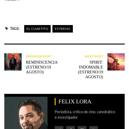
TAGS:
EL CUARTITO
ESTRENO
PREVIOUS POST
NEXT POST
REMINISCENCIA
SPIRIT:
(ESTRENO/19
INDOMABLE
AGOSTO)
(ESTRENO/19
AGOSTO)
FELIX LORA
Periodista, crítico de cine, catedrático
e investigador