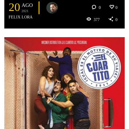
20
AGO
0
0
2021
FELIX LORA
377
0