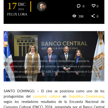
17
DIC
0
0
2024
FELIX LORA
398
0
El gobernador del Banco Central, Héctor Valdez Albizu, durante la
presentación manifesto que el consumo anual de bienes y servicios
culturales se ubicó en RD$107,628.5 millones, representando el 1.6% del
PIB. (Fuente externa)
SANTO DOMINGO. – El cine se posiciona como uno de los
protagonistas del
consumo cultural
en
República Dominicana
,
según los reveladores resultados de la Encuesta Nacional de
Consumo Cultural (ENCC) 2024, presentada por el Banco Central