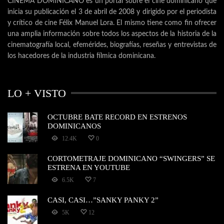
CINEMA DOMINICANO es un portal sobre el cine dominicano que
inicia su publicación el 3 de abril de 2008 y dirigido por el periodista
y crítico de cine Félix Manuel Lora. El mismo tiene como fin ofrecer
una amplia información sobre todos los aspectos de la historia de la
cinematografía local, efemérides, biografías, reseñas y entrevistas de
los hacedores de la industria fílmica dominicana.
LO + VISTO
OCTUBRE BATE RECORD EN ESTRENOS
DOMINICANOS
12.4K
0
CORTOMETRAJE DOMINICANO “SWINGERS” SE
ESTRENA EN YOUTUBE
6.5K
7
CASI, CASI…”SANKY PANKY 2”
5K
12