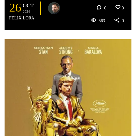
26
OCT
0
0
2024
FELIX LORA
563
0