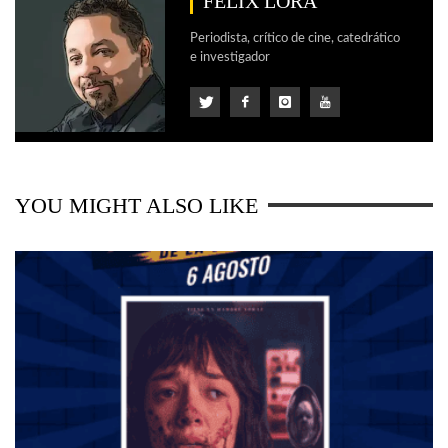
FELIX LORA
Periodista, crítico de cine, catedrático
e investigador
YOU MIGHT ALSO LIKE