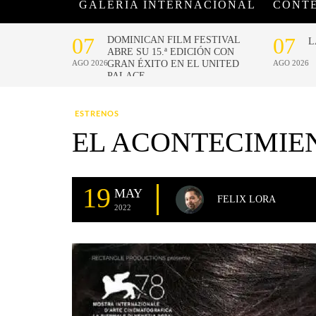
GALERÍA INTERNACIONAL
CONT
ESTRENOS
EL ACONTECIMIEN
19
MAY
FELIX LORA
2022