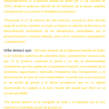
independentistas es la gloriosa Batalla de Beller del 27 de octubre de
1845, donde el poderoso ejército de los haitianos de la época, negados
rotundamente a reconocer la
República Dominicana
”
“Declarada el 27 de febrero del año anterior, conoció la dura derrota
luego de un feroz combate en el que se impuso la valentía, la destreza y la
determinación nacionalista de los dominicanos comandados por el
general Francisco Antonio Salcedo, entre otros victoriosos comandantes
y combatientes”.
Uribe destacó que:
“180 años después de la fulgurante Batalla de Beller,
en la redondez numérica del calendario épico, proclamamos una vez más
que en la frontera comienza la patria y en ella la dominicanidad
combatiente que fue ungida por el juramento trinitario, en el nombre de la
Santísima, augustísima e indivisible Trinidad de Dios Omnipotente, y es
precisamente al calor de este emblemático recuerdo que esta eucaristía
es en acción de gracia a la divina providencia que en su infinita
misericordia ha cuidado a la única nación del mundo que tiene en su
escudo una biblia”
“Por demás abierta en el evangelio de Juan y su bandera con la cruz
redentora encarnada, acción de gracias en