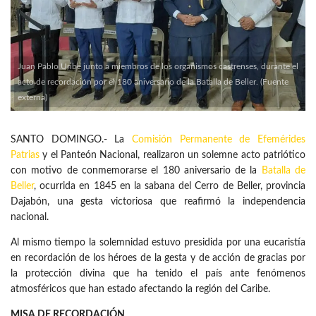
Juan Pablo Uribe junto a miembros de los organismos castrenses, durante el
acto de recordación por el 180 aniversario de la Batalla de Beller. (Fuente
externa)
SANTO DOMINGO.- La
Comisión Permanente de Efemérides
Patrias
y el Panteón Nacional, realizaron un solemne acto patriótico
con motivo de conmemorarse el 180 aniversario de la
Batalla de
Beller
, ocurrida en 1845 en la sabana del Cerro de Beller, provincia
Dajabón, una gesta victoriosa que reafirmó la independencia
nacional.
Al mismo tiempo la solemnidad estuvo presidida por una eucaristía
en recordación de los héroes de la gesta y de acción de gracias por
la protección divina que ha tenido el país ante fenómenos
atmosféricos que han estado afectando la región del Caribe.
MISA DE RECORDACIÓN