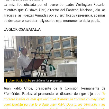
La misa fue oficiada por el reverendo padre Wellington Rosario,
mientras que Gustavo Ubrí, director del Panteón Nacional, dio las
gracias a las Fuerzas Armadas por su significativa presencia, además
de destacar el carácter religioso de este monumento de la patria.
LA GLORIOSA BATALLA
Juan Pablo Uribe
se dirige a los presentes.
Juan Pablo Uribe, presidente de la Comisión Permanente de
Efemérides Patrias, al pronunciar el discurso de rigor dijo que
“la
frontera insular es más que una raya divisoria, la frontera en mayúscula
dominicanista porque lo ordena
Juan Pablo Duarte
,
los trinitarios
y los