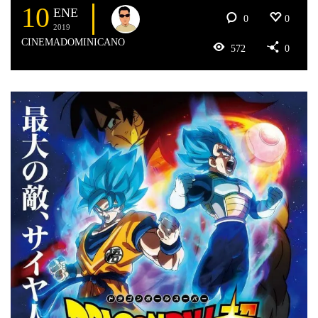
10
ENE
0
0
2019
CINEMADOMINICANO
572
0