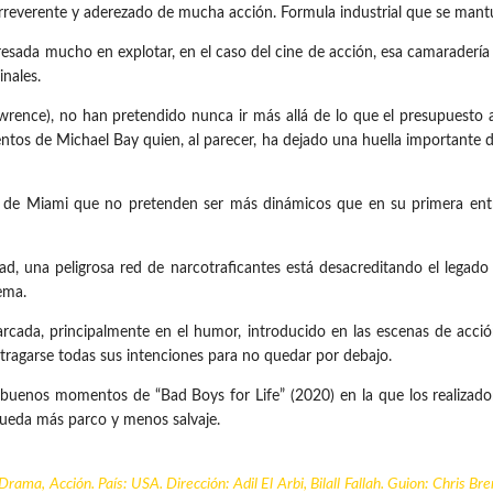
 irreverente y aderezado de mucha acción. Formula industrial que se mant
resada mucho en explotar, en el caso del cine de acción, esa camaradería
inales.
rence), no han pretendido nunca ir más allá de lo que el presupuesto a
entos de Michael Bay quien, al parecer, ha dejado una huella importante d
ías de Miami que no pretenden ser más dinámicos que en su primera ent
, una peligrosa red de narcotraficantes está desacreditando el legado
tema.
arcada, principalmente en el humor, introducido en las escenas de acci
tragarse todas sus intenciones para no quedar por debajo.
uenos momentos de “Bad Boys for Life” (2020) en la que los realizadores
 queda más parco y menos salvaje.
rama, Acción. País: USA. Dirección: Adil El Arbi, Bilall Fallah. Guion: Chris Br