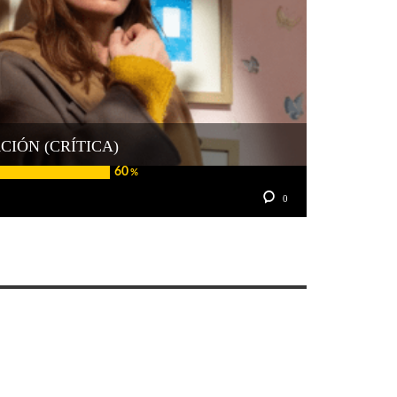
CIÓN (CRÍTICA)
60
%
0