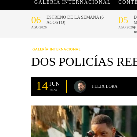
GALERÍA INTERNACIONAL
CONT
GALERÍA INTERNACIONAL
DOS POLICÍAS REB
14
JUN
FELIX LORA
2024