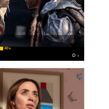
40
%
0