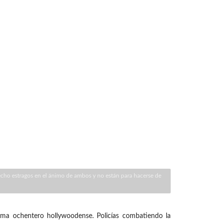
echo estragos en el ánimo de ambos y no están para hacerse de
ma ochentero hollywoodense. Policías combatiendo la