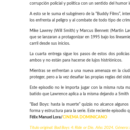
corrupción policial y política con un sentido del humor
A esto se le suma el subgénero de la “Buddy Films”, inte
los enfrenta al peligro y al combate de todo tipo de crim
Mike Lawrey (Will Smith) y Marcus Bennett (Martin Law
que se lanzaran a protagonizar en 1995 bajo los lineami
carril desde sus inicios.
La cuarta entrega sigue los pasos de estos dos polic
ambos y no están para hacerse de lujos histriónicos.
Mientras se enfrentan a una nueva amenaza en la ciudad
proteger, pero a la vez desafiar las propias reglas del sis
Este episodio no le importa jugar con la misma ruta m
batido que Lawrence aplica a la misma dejando a Smith 
“Bad Boys: hasta la muerte” quizás no alcance algunos b
forma y estructura para la serie. Este reciente episodio
Félix Manuel Lora/
CINEMA DOMINICANO
Título original:
Bad Boys 4: Ride or Die
. Año: 2024. Género: D