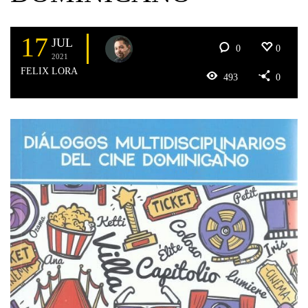
17
JUL
0
0
2021
FELIX LORA
493
0