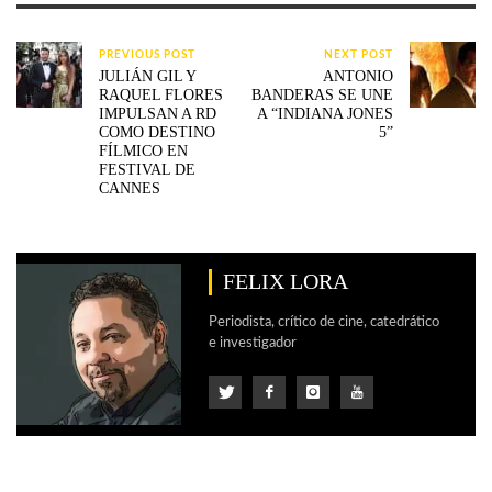
PREVIOUS POST
NEXT POST
JULIÁN GIL Y
ANTONIO
RAQUEL FLORES
BANDERAS SE UNE
IMPULSAN A RD
A “INDIANA JONES
COMO DESTINO
5”
FÍLMICO EN
FESTIVAL DE
CANNES
FELIX LORA
Periodista, crítico de cine, catedrático
e investigador