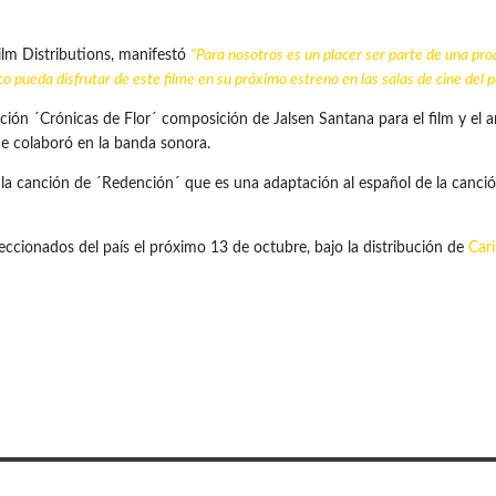
lm Distributions, manifestó
“Para nosotros es un placer ser parte de una produ
o pueda disfrutar de este filme en su próximo estreno en las salas de cine del pa
ón ´Crónicas de Flor´ composición de Jalsen Santana para el film y el arreg
e colaboró en la banda sonora.
de la canción de ´Redención´ que es una adaptación al español de la can
eccionados del país el próximo 13 de octubre, bajo la distribución de
Car