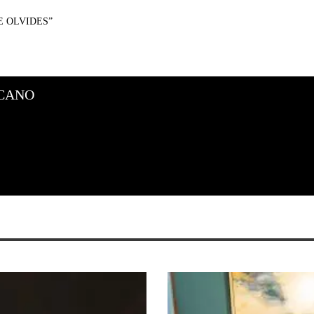
E OLVIDES”
CANO