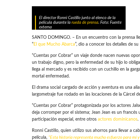
El director Ronni Castillo junto al elenco de la
película durante la
rueda de prensa
. Foto: Fuente
externa
SANTO DOMINGO. – En un encuentro con la prensa llevado
“
El que Mucho Abarca
”, dio a conocer los detalles de su
“Cuentas por Cobrar” un viaje donde nacen nuevas oportu
un trabajo digno, pero la enfermedad de su hijo lo obli
llega al mercado y es recibido con un cuchillo en la garg
mortal enfermedad.
El drama social cargado de acción y aventura es una alia
largometraje fue rodado en las locaciones de la Cárcel
“Cuentas por Cobrar” protagonizada por los actores Jalsen
deja corromper por el sistema; Jean Jean es un francés us
participación especial, entre otros
actores dominicanos
.
Ronni Castillo, quien utilizo sus ahorros para llevar a c
película,
“Esta historia representa mucho esfuerzo para mí y