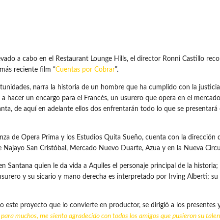
 a cabo en el Restaurant Lounge Hills, el director Ronni Castillo recon
 más reciente film “
Cuentas por Cobrar
”.
nidades, narra la historia de un hombre que ha cumplido con la justicia 
ga a hacer un encargo para el Francés, un usurero que opera en el mercado
anta, de aquí en adelante ellos dos enfrentarán todo lo que se presentará 
nza de Opera Prima y los Estudios Quita Sueño, cuenta con la dirección de
 de Najayo San Cristóbal, Mercado Nuevo Duarte, Azua y en la Nueva Circu
 Santana quien le da vida a Aquiles el personaje principal de la historia;
urero y su sicario y mano derecha es interpretado por Irving Alberti; su p
abo este proyecto que lo convierte en productor, se dirigió a los presentes
 para muchos, me siento agradecido con todos los amigos que pusieron su talen