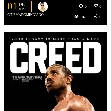
01
DIC
0
0
2015
CINEMADOMINICANO
602
0