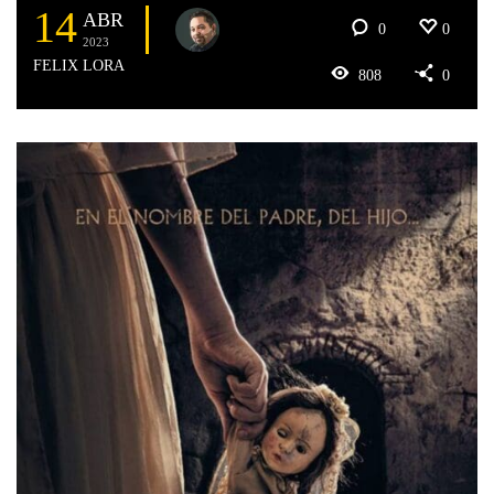
14
ABR
0
0
2023
FELIX LORA
808
0