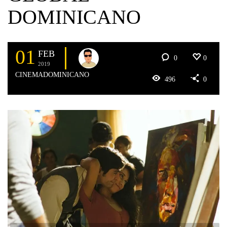
DOMINICANO
01
FEB
0
0
2019
CINEMADOMINICANO
496
0