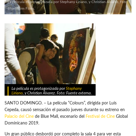
La película es protagonizada por Stephany Liriano, y Christian Álvarez. Foto:
BlueStorm Films.
La película es protagonizada por
Stephany
Liriano
, y Christian Álvarez. Foto: Fuente externa.
SANTO DOMINGO. – La película “Colours”, dirigida por Luis
Cepeda, causó sensación el pasado jueves durante su estreno en
Palacio del Cine
de Blue Mall, escenario del
Festival de Cine
Global
Dominicano 2019.
Un gran público desbordó por completo la sala 4 para ver esta