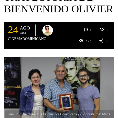
BIENVENIDO OLIVIER
24
AGO
0
0
2014
CINEMADOMINICANO
473
0
Fiora Cruz, directora de la Cinemateca Dominicana y el cineasta José María