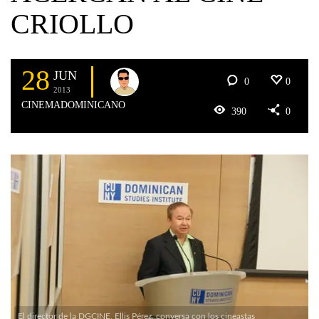
CRIOLLO
28
JUN
0
0
2013
CINEMADOMINICANO
390
0
El director de la DGCINE, Ellis Pérez, conversa con los cineastas