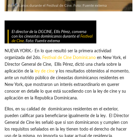
dominicanos durante el Festival de Cine. Foto: Fuente externa
El director de la DGCINE, Ellis Pérez, conversa
con los cineastas dominicanos durante el
Festival
de Cine
. Foto: Fuente externa
NUEVA YORK.- En lo que resultó ser la primera actividad
organizada del 2do.
Festival de Cine Dominicano
en New York, el
Director General de Cine, Ellis Pérez, dictó una charla sobre la
aplicación de la
ley de cine
y los resultados obtenidos al momento,
ante un nutrido público de cineastas dominicanos residentes en
New York, que mostraron un interés extraordinario en querer
conocer en detalle lo que está sucediendo con la ley de cine y su
aplicación en la Republica Dominicana.
Ellos, en su calidad de dominicanos residentes en el exterior,
pueden calificar para beneficiarse igualmente de la ley. El Director
General de Cine les señaló que si son dominicanos y cumplen con
los requisitos señalados en la ley tienen todo el derecho de hacer
uso de la misma, no importa su lugar actual de residencia.