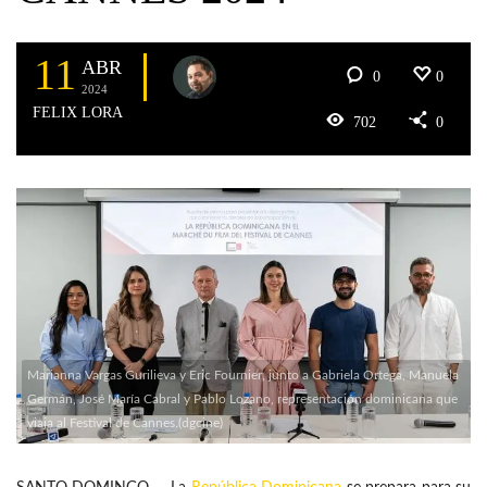
11
ABR
0
0
2024
FELIX LORA
702
0
Marianna Vargas Gurilieva y Eric Fournier, junto a Gabriela Ortega, Manuela
Germán, José María Cabral y Pablo Lozano, representación dominicana que
viaja al Festival de Cannes.(dgcine)