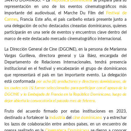
SANTO DOMINGO. – La
República Dominicana
se prepara para su
representación en uno de los eventos cinematográficos más
importante del audiovisual, el Marche Du Film del
Festival de
Cannes
, Francia
.
Este año, el país caribeño estará presente junto a
una delegación de ocho destacados cineastas dominicanos, quienes
participarán en una serie de eventos y encuentros clave dentro del
marco de este destacado mercado cinematográfico internacional.
La Dirección General de Cine (DGCINE), en la persona de Marianna
Vargas Gurilieva, directora general y Lía Báez, encargada del
Departamento de Relaciones Internacionales, tendrá presencia
institucional en el festival y encabezarán el grupo de dominicanos
que representará el país en tan importante evento. La delegación
está conformada
por ocho (8) productores y directores dominicanos, de
los cuales seis (6) fueron seleccionados para participar con el apoyo de la
DGCINE y la Embajada de Francia en la República Dominicana, luego de
dejar abierta la convocatoria el pasado mes de febrero.
Fruto del acuerdo firmado por estas instituciones en 2023,
destinado a fortalecer la
industria
del
cine dominicano
y a estrechar
los lazos de colaboración entre ambos países, en un encuentro de
prensa realizado en la
Cinemateca Dominicana
se dieron a conocer