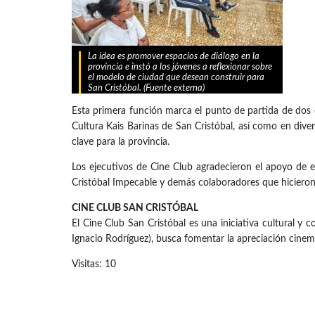
La idea es promover espacios de diálogo en la
provincia e instó a los jóvenes a reflexionar sobre
el modelo de ciudad que desean construir para
San Cristóbal. (Fuente externa)
Esta primera función marca el punto de partida de dos 
Cultura Kais Barinas de San Cristóbal, así como en dive
clave para la provincia.
Los ejecutivos de Cine Club agradecieron el apoyo de e
Cristóbal Impecable y demás colaboradores que hicieron 
CINE CLUB SAN CRISTÓBAL
El Cine Club San Cristóbal es una iniciativa cultural y 
Ignacio Rodríguez), busca fomentar la apreciación cinema
Visitas: 10