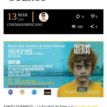
13
MAR
0
0
2019
CINEMADOMINICANO
690
0