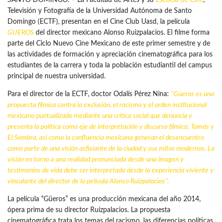
SANTO DOMINGO. – La Facultad de Artes y su
Escuela de Cine
,
Televisión y Fotografía de la Universidad Autónoma de Santo
Domingo (ECTF), presentan en el Cine Club Uasd, la película
GUEROS
del director mexicano Alonso Ruizpalacios. El filme forma
parte del Ciclo Nuevo Cine Mexicano de este primer semestre y de
las actividades de formación y apreciación cinematográfica para los
estudiantes de la carrera y toda la población estudiantil del campus
principal de nuestra universidad.
Para el director de la ECTF, doctor Odalís Pérez Nina:
“Güeros es una
propuesta fílmica contra la exclusión, el racismo y el orden institucional
mexicano puntualizado mediante una crítica social que denuncia y
presenta la política como eje de interpretación y discurso fílmico; Tomás y
El Sombra, así como la confluencia mexicana generan el desencuentro
como parte de una visión asfixiante de la ciudad y sus mitos modernos. La
visión en torno a una realidad pronunciada desde una imagen y
testimonios de vida debe ser interpretada desde la experiencia viviente y
vinculante del director de la película Alonso Ruizpalacios’’.
La película “Güeros” es una producción mexicana del año 2014,
ópera prima de su director Ruizpalacios. La propuesta
cinematográfica trata los temas del racismo, las diferencias políticas