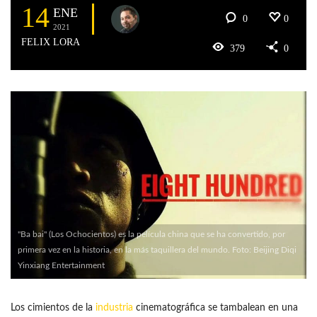
14
ENE
0
0
2021
FELIX LORA
379
0
"Ba bai" (Los Ochocientos) es la película china que se ha convertido, por
primera vez en la historia, en la más taquillera del mundo. Foto: Beijing Diqi
Yinxiang Entertainment
Los cimientos de la
industria
cinematográfica se tambalean en una