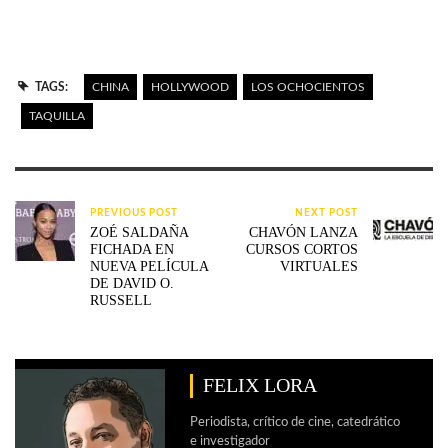
TAGS:
CHINA
HOLLYWOOD
LOS OCHOCIENTOS
TAQUILLA
PREVIOUS POST
NEXT POST
ZOÉ SALDAÑA
CHAVÓN LANZA
FICHADA EN
CURSOS CORTOS
NUEVA PELÍCULA
VIRTUALES
DE DAVID O.
RUSSELL
FELIX LORA
Periodista, crítico de cine, catedrático
e investigador