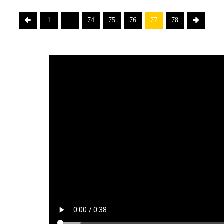
1
…
74
75
76
77
78