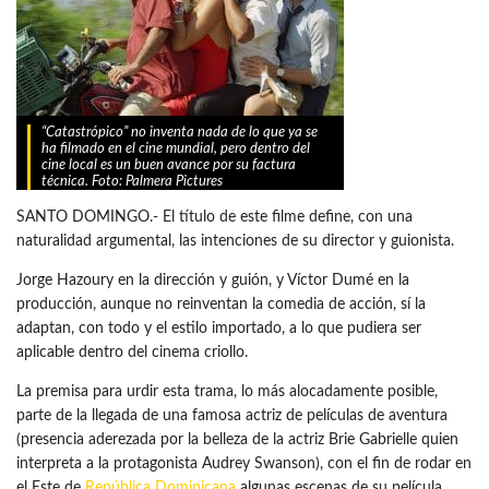
“Catastrópico” no inventa nada de lo que ya se
ha filmado en el cine mundial, pero dentro del
cine local es un buen avance por su factura
técnica. Foto: Palmera Pictures
SANTO DOMINGO.- El título de este filme define, con una
naturalidad argumental, las intenciones de su director y guionista.
Jorge Hazoury en la dirección y guión, y Víctor Dumé en la
producción, aunque no reinventan la comedia de acción, sí la
adaptan, con todo y el estilo importado, a lo que pudiera ser
aplicable dentro del cinema criollo.
La premisa para urdir esta trama, lo más alocadamente posible,
parte de la llegada de una famosa actriz de películas de aventura
(presencia aderezada por la belleza de la actriz Brie Gabrielle quien
interpreta a la protagonista Audrey Swanson), con el fin de rodar en
el Este de
República Dominicana
algunas escenas de su película.