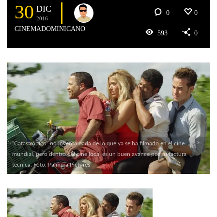
30
DIC
0
0
2016
CINEMADOMINICANO
593
0
“Catastrópico” no inventa nada de lo que ya se ha filmado en el cine
mundial, pero dentro del cine local es un buen avance por su factura
técnica. Foto: Palmera Pictures