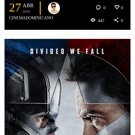
27
ABR
0
0
2016
CINEMADOMINICANO
445
0