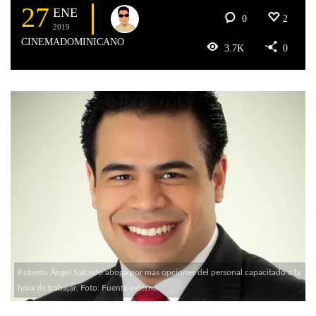
27
ENE
0
2
2019
CINEMADOMINICANO
3.7K
0
Roberto Ángel Salcedo aboga por más opciones del personal capacitado a la
hora de trabajar. Foto: Fuente externa.