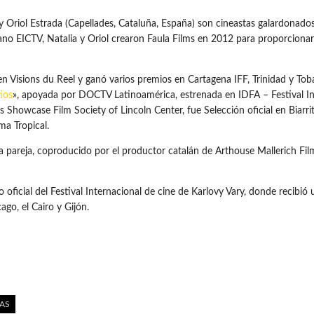
 y Oriol Estrada (Capellades, Cataluña, España) son cineastas galardonados 
no EICTV, Natalia y Oriol crearon Faula Films en 2012 para proporcionar 
n Visions du Reel y ganó varios premios en Cartagena IFF, Trinidad y To
tios
», apoyada por DOCTV Latinoamérica, estrenada en IDFA – Festival I
Showcase Film Society of Lincoln Center, fue Selección oficial en Biarri
ma Tropical.
de la pareja, coproducido por el productor catalán de Arthouse Malleri
ficial del Festival Internacional de cine de Karlovy Vary, donde recibió 
ago, el Cairo y Gijón.
IAS