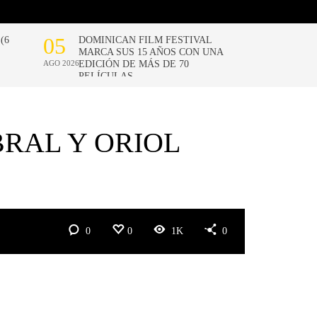
BRAL Y ORIOL
0
0
1K
0