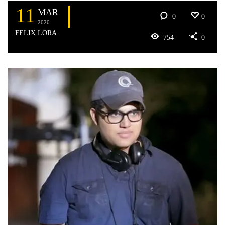
11
MAR
0
0
2020
FELIX LORA
754
0