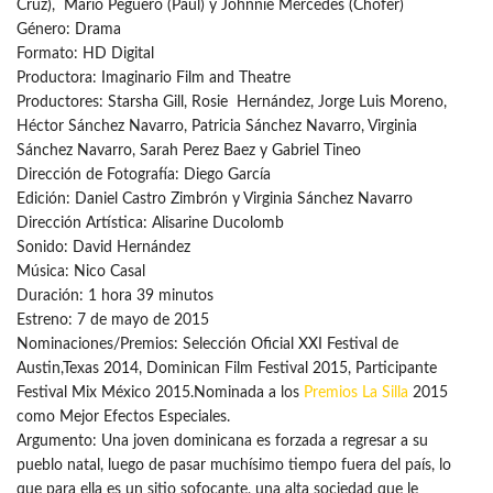
Cruz), Mario Peguero (Paul) y Johnnie Mercedes (Chofer)
Género: Drama
Formato: HD Digital
Productora: Imaginario Film and Theatre
Productores: Starsha Gill, Rosie Hernández, Jorge Luis Moreno,
Héctor Sánchez Navarro, Patricia Sánchez Navarro, Virginia
Sánchez Navarro, Sarah Perez Baez y Gabriel Tineo
Dirección de Fotografía: Diego García
Edición: Daniel Castro Zimbrón y Virginia Sánchez Navarro
Dirección Artística: Alisarine Ducolomb
Sonido: David Hernández
Música: Nico Casal
Duración: 1 hora 39 minutos
Estreno: 7 de mayo de 2015
Nominaciones/Premios: Selección Oficial XXI Festival de
Austin,Texas 2014, Dominican Film Festival 2015, Participante
Festival Mix México 2015.Nominada a los
Premios La Silla
2015
como Mejor Efectos Especiales.
Argumento: Una joven dominicana es forzada a regresar a su
pueblo natal, luego de pasar muchísimo tiempo fuera del país, lo
que para ella es un sitio sofocante, una alta sociedad que le