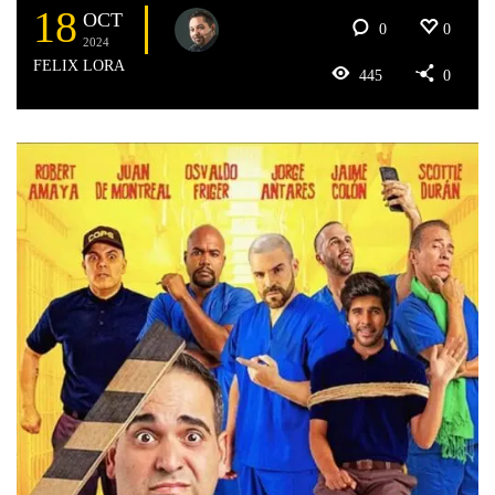
18
OCT
0
0
2024
FELIX LORA
445
0