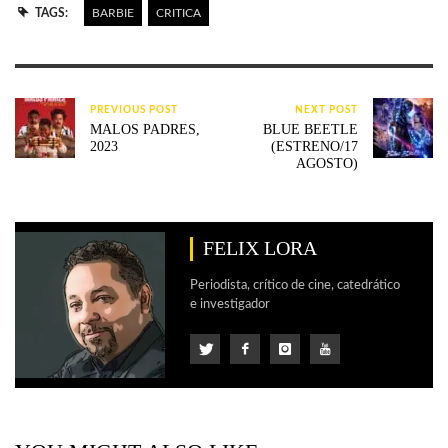
TAGS:
BARBIE
CRITICA
PREVIOUS POST
NEXT POST
MALOS PADRES,
BLUE BEETLE
2023
(ESTRENO/17
AGOSTO)
FELIX LORA
Periodista, crítico de cine, catedrático
e investigador