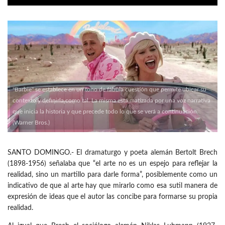
"Barbie" se establece en un tono de fábula cuestión que permite ubicar su
contexto y definirla como tal. La misma está matizada por una voz narrativa
que inicia la historia y que precede todo lo que se verá a continuación.
(Warner Bros.)
SANTO DOMINGO.- El dramaturgo y poeta alemán Bertolt Brech
(1898-1956) señalaba que “el arte no es un espejo para reflejar la
realidad, sino un martillo para darle forma”, posiblemente como un
indicativo de que al arte hay que mirarlo como esa sutil manera de
expresión de ideas que el autor las concibe para formarse su propia
realidad.