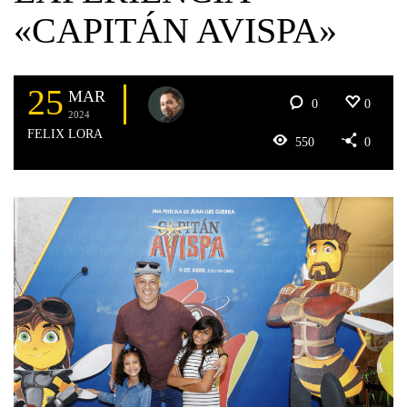
«CAPITÁN AVISPA»
25
MAR
0
0
2024
FELIX LORA
550
0