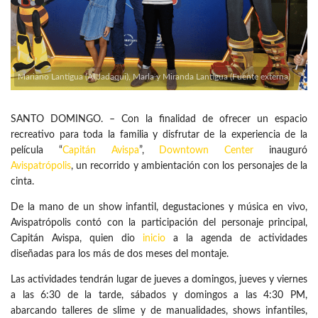
Mariano Lantigua (Al Jadaqui), Marla y Miranda Lantigua (Fuente externa)
SANTO DOMINGO. – Con la finalidad de ofrecer un espacio
recreativo para toda la familia y disfrutar de la experiencia de la
película “
Capitán Avispa
”,
Downtown Center
inauguró
Avispatrópolis
, un recorrido y ambientación con los personajes de la
cinta.
De la mano de un show infantil, degustaciones y música en vivo,
Avispatrópolis contó con la participación del personaje principal,
Capitán Avispa, quien dio
inicio
a la agenda de actividades
diseñadas para los más de dos meses del montaje.
Las actividades tendrán lugar de jueves a domingos, jueves y viernes
a las 6:30 de la tarde, sábados y domingos a las 4:30 PM,
abarcando talleres de slime y de manualidades, shows infantiles,