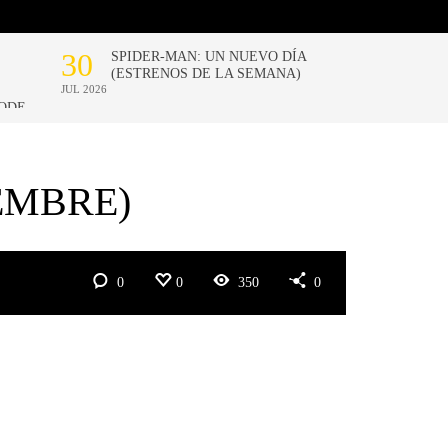
EMBRE)
0
0
350
0